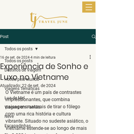
Post
Todos os posts
16 de set. de 2024
4 min de leitura
Todos os posts
Experiência de Sonho e
Destinos de Viagem
Luxo no Vietname
Hotéis pelo Mundo
Atualizado:
22 de set. de 2024
Viagens Temáticas
O Vietname é um país de contrastes 
Lua de Mel
impressionantes, que combina 
paisagens naturais de tirar o fôlego 
Viagens em Família
com uma rica história e cultura 
Neve
vibrante. Situado no sudeste asiático, o 
Escapadinhas
Vietname estende-se ao longo de mais 