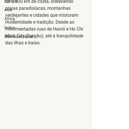
Europa
de 3.000 km de costa, oferecendo 
praias paradisíacas, montanhas 
Ásia
verdejantes e cidades que misturam 
África
modernidade e tradição. Desde as 
Índico
movimentadas ruas de 
Hanói
 e 
Ho Chi 
Minh City
 (Saigão), até à tranquilidade 
Mercados Natal
das 
ilhas e baías
. 