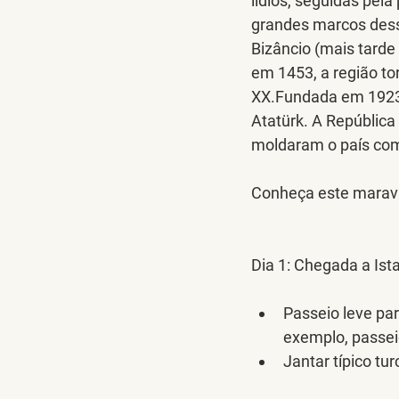
lídios, seguidas pel
grandes marcos dessa
Bizâncio (mais tard
em 1453, a região to
XX.Fundada em 1923,
Atatürk. A República
moldaram o país co
Conheça este maravil
Dia 1:
 Chegada a Ist
Passeio leve pa
exemplo, passei
Jantar típico tu