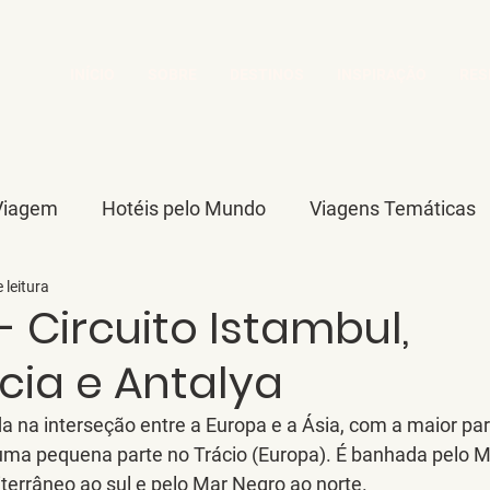
INÍCIO
SOBRE
DESTINOS
INSPIRAÇÃO
RES
Viagem
Hotéis pelo Mundo
Viagens Temáticas
 leitura
ve
Escapadinhas
Europa
Ásia
África
- Circuito Istambul,
ia e Antalya
a na interseção entre a Europa e a Ásia, com a maior parte
 uma pequena parte no Trácio (Europa). É banhada pelo M
terrâneo ao sul e pelo Mar Negro ao norte.