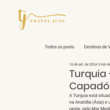
Todos os posts
Destinos de 
16 de set. de 2024
3 min de
Viagens em Família
Ne
Turquia 
Capadóc
Mercados Natal
A Turquia está situad
na Anatólia (Ásia) e
oeste, pelo Mar Medi