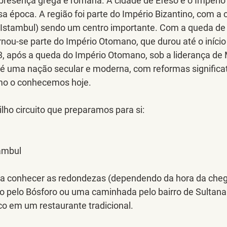
a presença grega e romana. A cidade de Éfeso e o Impéri
 época. A região foi parte do Império Bizantino, com a 
e Istambul) sendo um centro importante. Com a queda de
rnou-se parte do Império Otomano, que durou até o início
 após a queda do Império Otomano, sob a liderança de
 é uma nação secular e moderna, com reformas significat
mo o conhecemos hoje.
ho circuito que preparamos para si:
ambul
ra conhecer as redondezas (dependendo da hora da cheg
o pelo Bósforo ou uma caminhada pelo bairro de Sultan
rco em um restaurante tradicional.