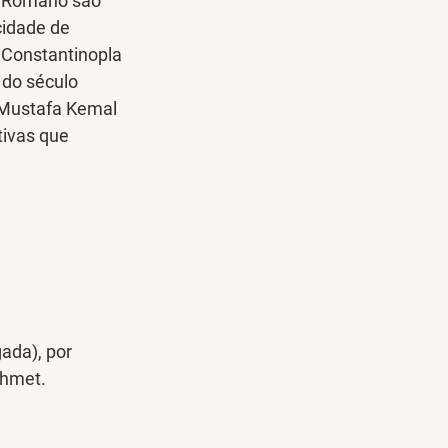
o Romano são 
cidade de 
 Constantinopla 
 do século 
 Mustafa Kemal 
ivas que 
ada), por 
ahmet.