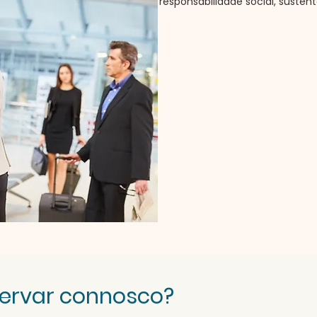
responsabilidade social, sustent
servar connosco?