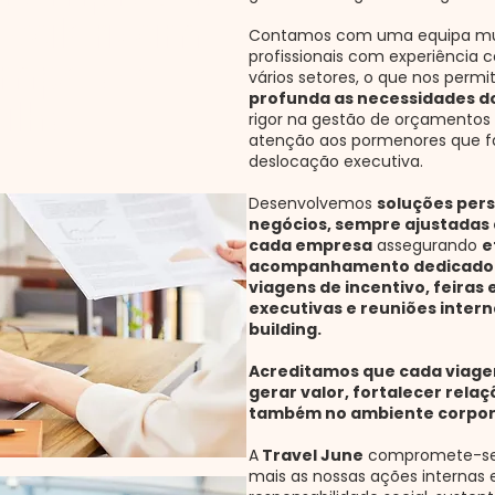
 valorizam
Contamos com uma equipa mult
profissionais com experiência 
empo e o
vários setores, o que nos permi
profunda as necessidades d
alhe.
rigor na gestão de orçamentos 
atenção aos pormenores que f
deslocação executiva.
Desenvolvemos
soluções pers
negócios, sempre ajustadas a
cada empresa
assegurando
e
acompanhamento dedicado
viagens de incentivo, feiras
executivas e reuniões inter
building.
​Acreditamos que cada viag
gerar valor, fortalecer rela
também no ambiente corpor
A
Travel June
compromete-se a
mais as nossas ações internas 