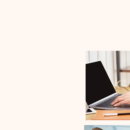
que
o t
det