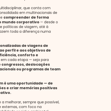
idisciplinar, que conta com
consolidada em multinacionais de
te
compreender de forma
o mundo corporativo
— desde o
e políticas de viagem, até à
azem toda a diferença numa
onalizadas de viagens de
o perfil e aos objetivos de
ficiência, conforto e
em cada etapa — seja para
 e congressos, deslocações
nacionais ou programas de team
em é uma oportunidade — de
ções e criar memórias positivas
ativo.
 melhorar, sempre que possível,
e externas, com foco na