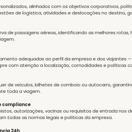
sonalizados, alinhados com os objetivos corporativos, polít
stões de logística, atividades e deslocações no destino, g
va de passagens aéreas, identificando as melhores rotas, 
viagem.
amento adequadas ao perfil da empresa e dos viajantes —
re com atenção a localização, comodidades e políticas co
uer de veículos, bilhetes de comboio ou autocarro, garanti
nte toda a viagem.
e compliance
stos, autorizações, vacinas ou requisitos de entrada nos d
am todas as normas legais e políticas da empresa.
ncia 24h