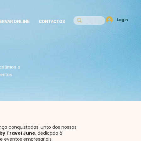
Login
ERVAR ONLINE
CONTACTOS
 criámos o
ventos
ança conquistadas junto dos nossos
by Travel June
, dedicado à
e eventos empresariais.