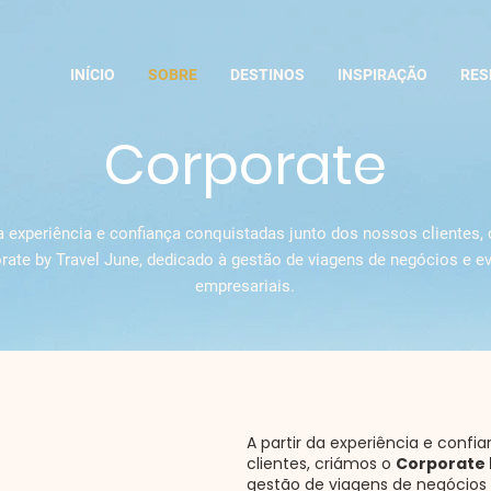
INÍCIO
SOBRE
DESTINOS
INSPIRAÇÃO
RES
Corporate
da experiência e confiança conquistadas junto dos nossos clientes,
rate by Travel June, dedicado à gestão de viagens de negócios e e
empresariais.
A partir da experiência e confi
clientes, criámos o
Corporate 
a empresas
gestão de viagens de negócios 