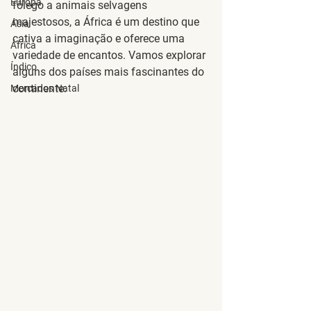
Europa
fôlego a animais selvagens 
majestosos, a África é um destino que 
Ásia
cativa a imaginação e oferece uma 
África
variedade de encantos. Vamos explorar 
Índico
alguns dos países mais fascinantes do 
continente:
Mercados Natal