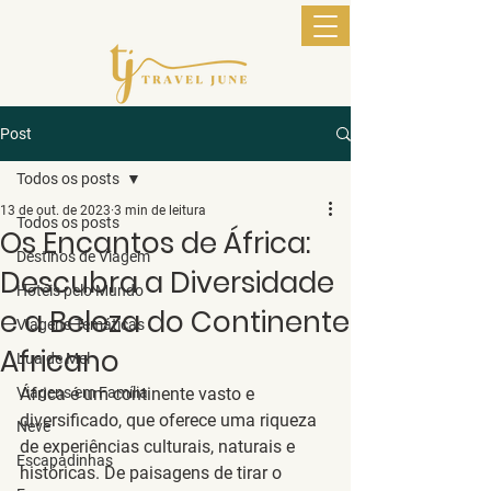
Post
Todos os posts
13 de out. de 2023
3 min de leitura
Todos os posts
Os Encantos de África:
Destinos de Viagem
Descubra a Diversidade
Hotéis pelo Mundo
e a Beleza do Continente
Viagens Temáticas
Africano
Lua de Mel
Viagens em Família
África é um continente vasto e 
diversificado, que oferece uma riqueza 
Neve
de experiências culturais, naturais e 
Escapadinhas
históricas. De paisagens de tirar o 