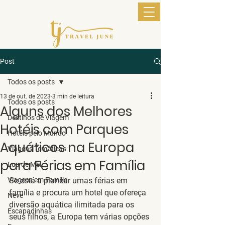
Post
Todos os posts
13 de out. de 2023
3 min de leitura
Todos os posts
Alguns dos Melhores
Destinos de Viagem
Hotéis com Parques
Hotéis pelo Mundo
Aquáticos na Europa
Viagens Temáticas
para Férias em Família
Lua de Mel
Viagens em Família
Se está a planear umas férias em 
família e procura um hotel que ofereça 
Neve
diversão aquática ilimitada para os 
Escapadinhas
seus filhos, a Europa tem várias opções 