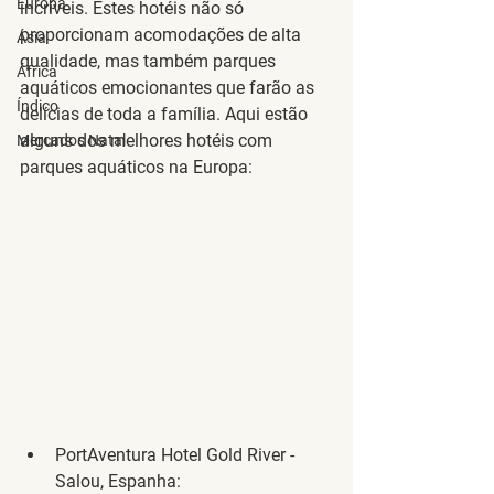
Europa
incríveis. Estes hotéis não só 
proporcionam acomodações de alta 
Ásia
qualidade, mas também parques 
África
aquáticos emocionantes que farão as 
Índico
delícias de toda a família. Aqui estão 
alguns dos melhores hotéis com 
Mercados Natal
parques aquáticos na Europa:
PortAventura Hotel Gold River - 
Salou, Espanha
: